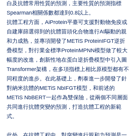
白及抗體常用性質的預測，主要性質的預測指標
Spearman相關係數都達到0.8以上。
抗體工程方面，AiProtein平臺可支援對動物免疫或
自建庫篩選得到的抗體苗頭化合物進行AI驅動的親
和力成熟，並專項開發了METiS ProteinIFGT逆折
疊模型，對行業金標準ProteinMPNN模型做了較大
幅度的改進，創新性地在蛋白逆折疊模型中引入圖
Transformer架構，在多項指標上相比原模型都有不
同程度的進步。在此基礎上，劑泰進一步開發了針
對納米抗體的METiS NbIFGT模型，和前述的
METiS NbBERT一起作為雙保險，從兩個不同層面
共同進行抗體突變的預測，打造抗體工程的新範
式。
此外，在抗體工程中，對突變進行親和力預測是一