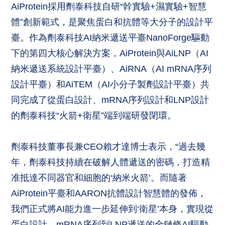
AiProtein採用劑泰科技自研“幹實驗+濕實驗+智慧
體”創新範式，是聚焦蛋白和抗體等大分子的設計平
臺。作為劑泰科技AI納米遞送平臺NanoForge驅動
下的第四大核心解決方案，AiProtein與AiLNP（AI
納米遞送系統設計平臺）、AiRNA（AI mRNA序列
設計平臺）和AiTEM（AI小分子製劑設計平臺）共
同完成了從蛋白設計、mRNA序列設計和LNP設計
的劑泰科技“火箭+衛星”端到端研發閉環。
劑泰科技董事長兼CEO賴才達博士表示，“過去幾
年，劑泰科技持續在破解人體遞送的密碼，打造精
准抵達不同器官和細胞的‘納米火箭’。而隨著
AiProtein平臺和AARON抗體設計智慧體的發佈，
我們正式將AI能力進一步延伸到‘衛星’本身，實現從
蛋白設計、mRNA序列到LNP遞送的全鏈條AI驅動